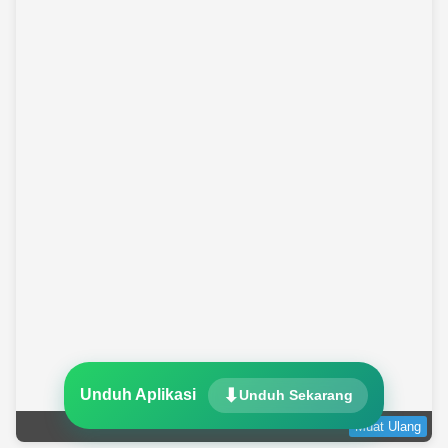
Unduh Aplikasi
Unduh Sekarang
Muat Ulang